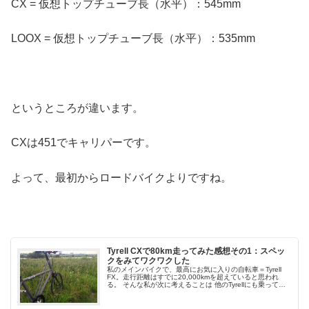
CX = 仮想トップチューブ長（水平）：545mm
LOOX = 仮想トップチューブ長（水平）：535mm
というところが違います。
CXは451でキャリパーです。
よって、最初からロードバイクよりですね。
Tyrell CXで80km走ってみた感想その1：スペッ
クをみてワクワクした
私のメインバイクで、最高にお気に入りの自転車＝Tyrell
FX。走行距離はすでに20,000kmを超えていると思われ
る。 そんな私が次に考えることは 他のTyrellにも乗ってみ
たい♪ Tyrellさん、レビューしますよ！試乗車を回しませ...