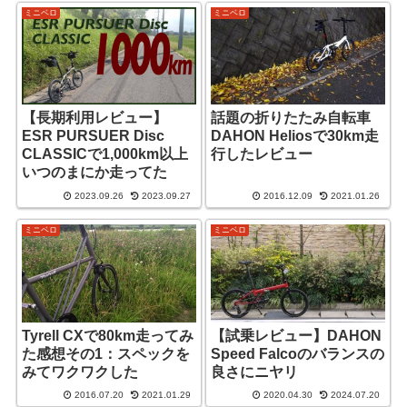
ミニベロ
ミニベロ
【長期利用レビュー】
話題の折りたたみ自転車
ESR PURSUER Disc
DAHON Heliosで30km走
CLASSICで1,000km以上
行したレビュー
いつのまにか走ってた
2023.09.26
2023.09.27
2016.12.09
2021.01.26
ミニベロ
ミニベロ
Tyrell CXで80km走ってみ
【試乗レビュー】DAHON
た感想その1：スペックを
Speed Falcoのバランスの
みてワクワクした
良さにニヤリ
2016.07.20
2021.01.29
2020.04.30
2024.07.20