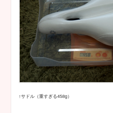
↑サドル（重すぎる458g）