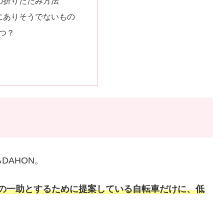
ITの折りたたみ方法
ITにありそうでないもの
つ？
DAHON。
の一助とするために提案している自転車だけに、低