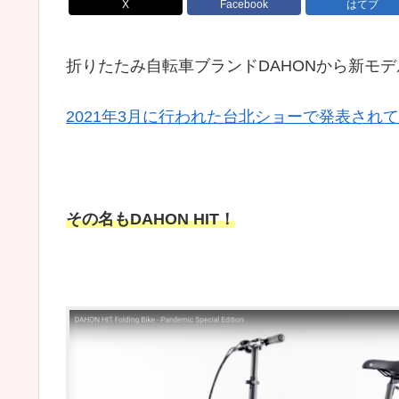
X
Facebook
はてブ
折りたたみ自転車ブランドDAHONから新モ
2021年3月に行われた台北ショーで発表され
その名もDAHON HIT！