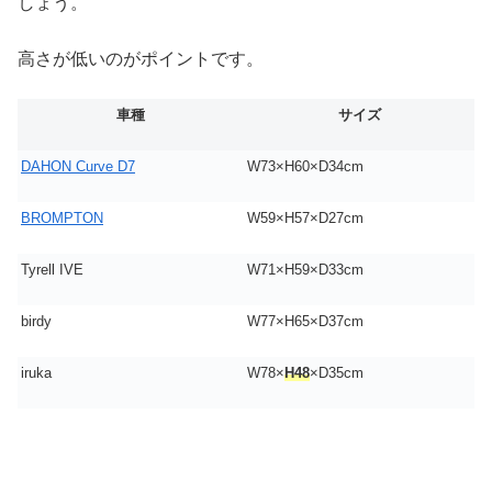
しょう。
高さが低いのがポイントです。
車種
サイズ
DAHON Curve D7
W73×H60×D34cm
BROMPTON
W59×H57×D27cm
Tyrell IVE
W71×H59×D33cm
birdy
W77×H65×D37cm
iruka
W78×
H48
×D35cm