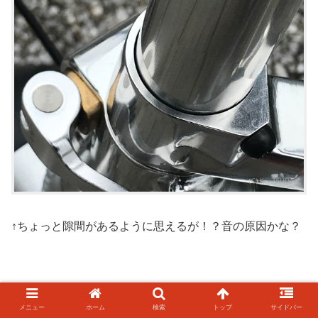
↑ちょっと隙間があるように思えるが！？音の原因かな？
ふらつき具合
メニュー
ホーム
検索
トップ
サイドバー