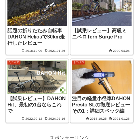
話題の折りたたみ自転車
【試乗レビュー】高級ミ
DAHON Heliosで30km走
ニベロTern Surge Pro
行したレビュー
2016.12.09
2021.01.26
2020.04.04
ミニベロ
ミニベロ
【試乗レビュー】DAHON
注目の軽量小径車DAHON
Hit、最初の1台ならこれ
Presto SLの徹底レビュー
で。
その1：詳細スペック編
2022.02.12
2024.07.16
2015.10.25
2021.01.26
スポンサーリンク