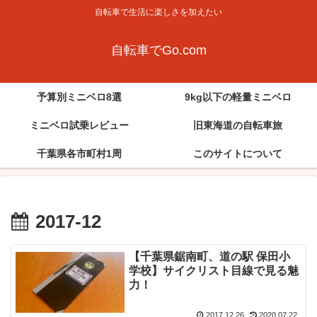
自転車で生活に楽しさを加えたい
自転車でGo.com
予算別ミニベロ8選
9kg以下の軽量ミニベロ
ミニベロ試乗レビュー
旧東海道の自転車旅
千葉県各市町村1周
このサイトについて
2017-12
【千葉県鋸南町、道の駅 保田小
学校】サイクリスト目線で見る魅
力！
2017.12.26
2020.07.22