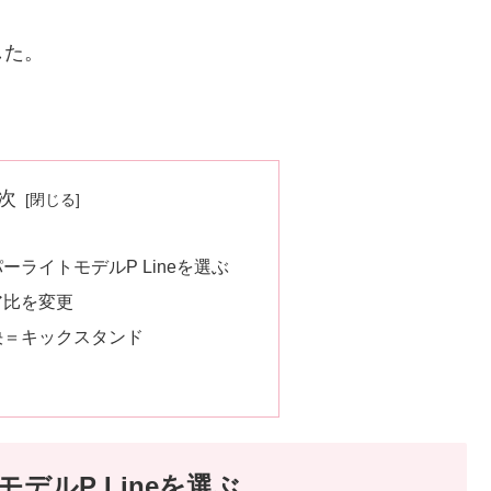
した。
次
ライトモデルP Lineを選ぶ
ア比を変更
決＝キックスタンド
デルP Lineを選ぶ