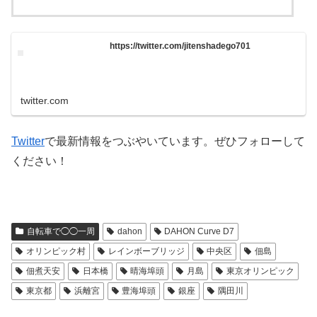
https://twitter.com/jitenshadego701
twitter.com
Twitter
で最新情報をつぶやいています。ぜひフォローして
ください！
自転車で◯◯一周
dahon
DAHON Curve D7
オリンピック村
レインボーブリッジ
中央区
佃島
佃煮天安
日本橋
晴海埠頭
月島
東京オリンピック
東京都
浜離宮
豊海埠頭
銀座
隅田川