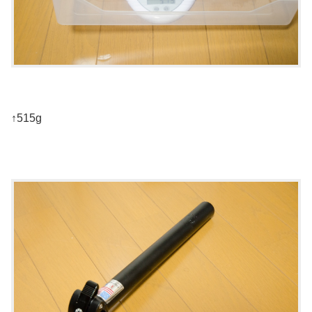
↑515g