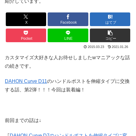
紹介しています。
X
Facebook
はてブ
Pocket
LINE
コピー
2015.03.23
2021.01.26
カスタマイズ大好きな人お待せしましたwマニアックな話
の続きです。
DAHON Curve D11
のハンドルポストを伸縮タイプに交換
する話、第2弾！！！今回は装着編！
前回までの話は↓
『
DAHON Curve D7のハンドルポストを伸縮タイプに変