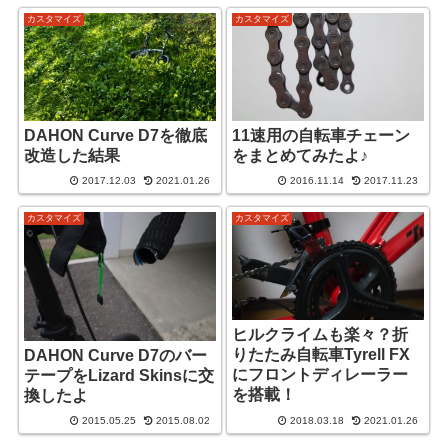
カスタマイズ
カスタマイズ
DAHON Curve D7を徹底
11速用の自転車チェーン
改造した結果
をまとめてみたよ♪
2017.12.03
2021.01.26
2016.11.14
2017.11.23
カスタマイズ
カスタマイズ
ヒルクライムも楽々？折
りたたみ自転車Tyrell FX
DAHON Curve D7のバー
にフロントディレーラー
テープをLizard Skinsに交
を搭載！
換したよ
2015.05.25
2015.08.02
2018.03.18
2021.01.26