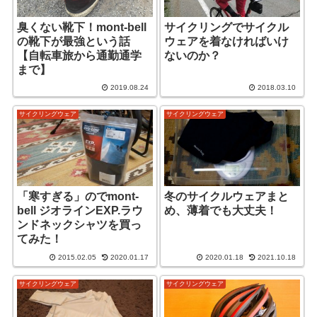
臭くない靴下！mont-bell
サイクリングでサイクル
の靴下が最強という話
ウェアを着なければいけ
【自転車旅から通勤通学
ないのか？
まで】
2019.08.24
2018.03.10
サイクリングウェア
サイクリングウェア
「寒すぎる」のでmont-
冬のサイクルウェアまと
bell ジオラインEXP.ラウ
め、薄着でも大丈夫！
ンドネックシャツを買っ
てみた！
2015.02.05
2020.01.17
2020.01.18
2021.10.18
サイクリングウェア
サイクリングウェア