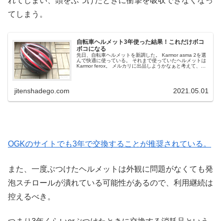
れてしまい、頭をぶつけたときに衝撃を吸収できなくなっ
てしまう。
自転車ヘルメット3年使った結果！これだけボコ
ボコになる
先日、自転車ヘルメットを新調した。 Karmor asma 2を選
んで快適に使っている。 それまで使っていたヘルメットは
Karmor ferox。 メルカリに出品しようかなぁと考えて、写
真撮影をしていたのだが……。 3年経つとどのくらい痛
ん...
jitenshadego.com
2021.05.01
OGKのサイトでも3年で交換することが推奨されている。
また、一度ぶつけたヘルメットは外観に問題がなくても発
泡スチロールが潰れている可能性があるので、利用継続は
控えるべき。