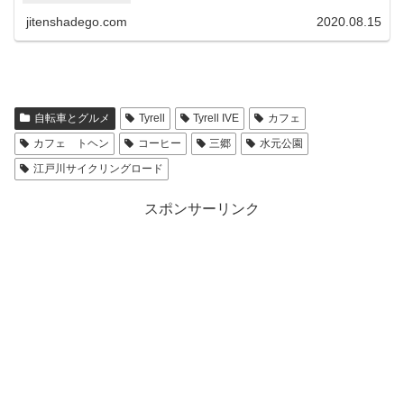
jitenshadego.com
2020.08.15
自転車とグルメ
Tyrell
Tyrell IVE
カフェ
カフェ トヘン
コーヒー
三郷
水元公園
江戸川サイクリングロード
スポンサーリンク