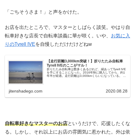
「ごちそうさま！」と声をかけた。
お店を出たところで、マスターとしばらく談笑。やはり自
転車好きな店長で自転車談義に華が咲く。いや、
お気に入
りのTyrell IVE
を自慢しただけだけどねw
【走行距離3,000km突破！】折りたたみ自転車
Tyrell IVEのここがマル！
折りたたみ自転車は数多くあるけれど、縁あってTyrell IVE
を手にすることになった。2016年秋に購入してから、約1
年半が経過。走行距離は3,000kmくらいになっている。 今
回はこのTyrell IVEについて言いたい放題にレビューを...
jitenshadego.com
2020.08.28
自転車好きなマスターのお店
というだけで、応援したくな
る。しかし、それ以上にお店の雰囲気に惹かれた。外は依