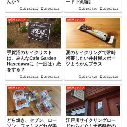
んか？
ード下流編】
2018.01.19
2020.08.15
2019.04.07
2020.08.15
自転車とグルメ
自転車とグルメ
手賀沼のサイクリスト
夏のサイクリングで常時
は、みんなCafe Garden
携帯したい井村屋スポー
Hasegawaに（一度は）恋
ツようかんプラス
をする？
2018.01.11
2020.08.15
2017.07.26
2021.01.26
自転車とグルメ
自転車とグルメ
どら焼き、セブン、ロー
江戸川サイクリングロー
ソン、ファミマどれが美
ドからすぐ！天然酵母の