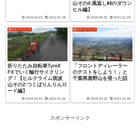
山その4:風返し峠のダウン
ヒル編】
2016.03.23
2021.01.29
2016.05.05
2021.01.26
輪行サイクリング
輪行サイクリング
折りたたみ自転車Tyrell
「フロントディレーラー
FXでいく輪行サイクリン
のテストをしよう！」と
グ！【ヒルクライム筑波
千葉県鹿野山を登った話
山その2:つくばりんりんロ
ード編】
2016.05.01
2021.01.26
2018.03.24
2021.01.26
スポンサーリンク