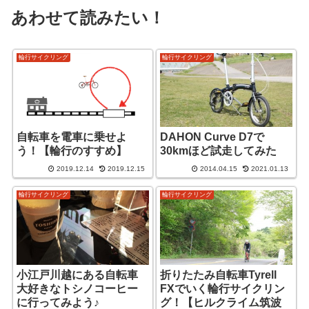
あわせて読みたい！
輪行サイクリング
輪行サイクリング
自転車を電車に乗せよ
DAHON Curve D7で
う！【輪行のすすめ】
30kmほど試走してみた
2019.12.14
2019.12.15
2014.04.15
2021.01.13
輪行サイクリング
輪行サイクリング
小江戸川越にある自転車
折りたたみ自転車Tyrell
大好きなトシノコーヒー
FXでいく輪行サイクリン
に行ってみよう♪
グ！【ヒルクライム筑波