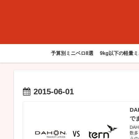
予算別ミニベロ8選
9kg以下の軽量
2015-06-01
D
で
DAH
数多
うの