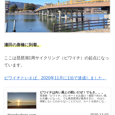
瀬田の唐橋に到着。
ここは琵琶湖1周サイクリング（ビワイチ）の起点になっ
ています。
ビワイチといえば、2020年11月に1泊で達成しました。
ビワイチは向い風との戦いだぜ！でもさ。。。
実体験『ビワイチ』のレポートをお届け！感想？向かい風
が大嫌いになった。でも奥琵琶湖が最高すぎた。 やはり、
体験しないとわからないことだらけ。ルートを紹介しなが
ら、実際に走ってみて感じたビワイチの見所、避けたいと
ころ、1泊が良いかどうか、スタ...
jitenshadego.com
2020.12.02