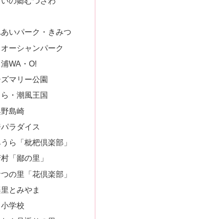
どいの郷むつざわ
れあいパーク・きみつ
川オーシャンパーク
浦WA・O!
ーズマリー公園
くら・潮風王国
浜野島崎
房パラダイス
みうら「枇杷倶楽部」
芳村「鄙の里」
おつの里「花倶楽部」
楽里とみやま
田小学校