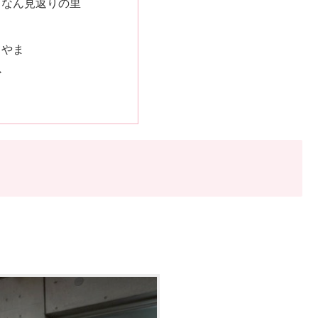
ょなん見返りの里
てやま
か