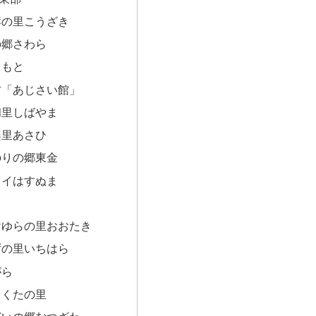
酵の里こうざき
の郷さわら
りもと
古「あじさい館」
和里しばやま
楽里あさひ
のりの郷東金
ライはすぬま
けゆらの里おおたき
ずの里いちはら
がら
まくたの里