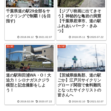
千葉県道の駅29全部をサ
【ジブリ映画に出てきそ
イクリングで制覇！(を目
う】神秘的な亀岩の洞窟
指す)
【千葉県君津市、道の駅
ふれあいパーク・きみ
つ】
2018.09.12
2021.02.07
2018.05.11
2020.07.22
道の駅
道の駅
道の駅和田浦WA・O！大
【茨城県猿島郡、道の駅
迫力！シロナガスクジラ
ごか】江戸川サイクリン
模型と記念撮影をしよ
グロード関宿で食料難民
う！
となったサイクリストの
皆さんへ
2019.02.09
2020.07.22
2018.02.10
2021.02.07