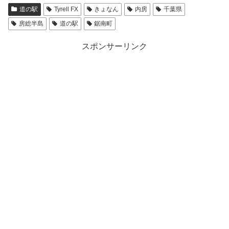
道の駅
Tyrell FX
きょなん
内房
千葉県
房総半島
道の駅
鋸南町
スポンサーリンク