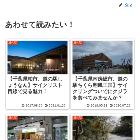
Kay
あわせて読みたい！
道の駅
道の駅
【千葉県柏市、道の駅し
【千葉県南房総市、道の
ょうなん】サイクリスト
駅ちくら潮風王国】サイ
目線で見る魅力！
クリングついでにクジラ
を食べてみませんか？
2017.08.26
2021.01.26
2018.05.13
2020.07.22
道の駅
道の駅