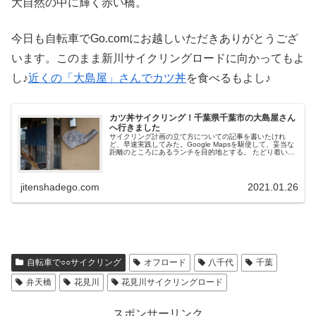
大自然の中に輝く赤い橋。
今日も自転車でGo.comにお越しいただきありがとうござ
います。このまま新川サイクリングロードに向かってもよ
し♪
近くの「大島屋」さんでカツ丼
を食べるもよし♪
カツ丼サイクリング！千葉県千葉市の大島屋さん
へ行きました
サイクリング計画の立て方についての記事を書いたけれ
ど、早速実践してみた。Google Mapsを駆使して、妥当な
距離のところにあるランチを目的地とする。 たどり着いた
のは過去最高のカツ丼だった。その最高のカツ丼は千葉県
千葉市にある大島屋で食...
jitenshadego.com
2021.01.26
自転車で○○サイクリング
オフロード
八千代
千葉
弁天橋
花見川
花見川サイクリングロード
スポンサーリンク