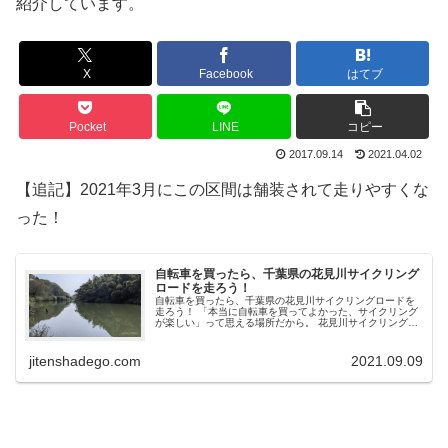
紹介しています。
X
Facebook
はてブ
Pocket
LINE
コピー
2017.09.14
2021.04.02
【追記】2021年3月にこの区間は舗装されて走りやすくな
った！
自転車を買ったら、千葉県の花見川サイクリング
ロードを走ろう！
自転車を買ったら、千葉県の花見川サイクリングロードを
走ろう！ 「本当に自転車を買ってよかった、サイクリング
が楽しい」って思える場所だから。 花見川サイクリングロ
ードおすすめの理由は 景色が変化する 道が平坦で、ほぼ専
用道路 美味しいお店が近...
jitenshadego.com
2021.09.09