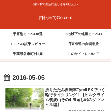
自転車で生活に楽しさを加えたい
自転車でGo.com
予算別ミニベロ8選
9kg以下の軽量ミニベロ
ミニベロ試乗レビュー
旧東海道の自転車旅
千葉県各市町村1周
このサイトについて
2016-05-05
折りたたみ自転車Tyrell FXでいく
輪行サイクリング！【ヒルクライ
ム筑波山その4:風返し峠のダウン
ヒル編】