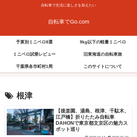
自転車で生活に楽しさを加えたい
自転車でGo.com
予算別ミニベロ8選
9kg以下の軽量ミニベロ
ミニベロ試乗レビュー
旧東海道の自転車旅
千葉県各市町村1周
このサイトについて
根津
【後楽園、湯島、根津、千駄木、
江戸橋】折りたたみ自転車
DAHONで東京都文京区の魅力ス
ポット巡り